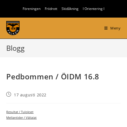
Hoppa
Föreningen
Friidrott
Skidåkning
I Orientering I
till
innehållet
Meny
Blogg
Pedbommen / ÖIDM 16.8
Inlägget
17 augusti 2022
publicerat:
Resultat / Tulokset
Mellantider / Väliajat