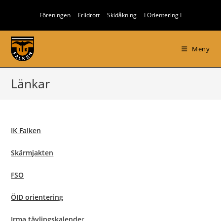
Hoppa
Föreningen
Friidrott
Skidåkning
I Orientering I
till
innehållet
Meny
Länkar
IK Falken
Skärmjakten
FSO
ÖID orientering
Irma tävlingskalende
r