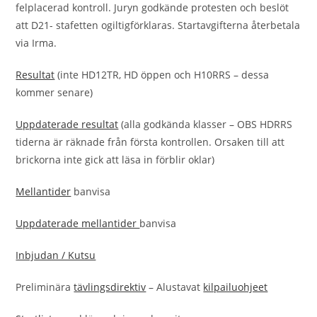
felplacerad kontroll. Juryn godkände protesten och beslöt
att D21- stafetten ogiltigförklaras. Startavgifterna återbetala
via Irma.
Resultat
(inte HD12TR, HD öppen och H10RRS – dessa
kommer senare)
Uppdaterade resultat
(alla godkända klasser – OBS HDRRS
tiderna är räknade från första kontrollen. Orsaken till att
brickorna inte gick att läsa in förblir oklar)
Mellantider
banvisa
Uppdaterade mellantider
banvisa
Inbjudan / Kutsu
Preliminära
tävlingsdirektiv
– Alustavat
kilpailuohjeet