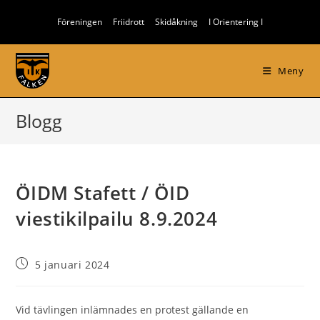
Hoppa
Föreningen
Friidrott
Skidåkning
I Orientering I
till
innehållet
Meny
Blogg
ÖIDM Stafett / ÖID
viestikilpailu 8.9.2024
Inlägget
5 januari 2024
publicerat:
Vid tävlingen inlämnades en protest gällande en