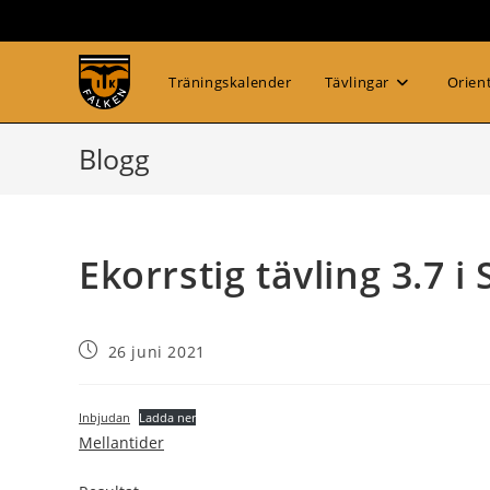
Hoppa
till
innehållet
Träningskalender
Tävlingar
Orien
Blogg
Ekorrstig tävling 3.7 i
Inlägget
26 juni 2021
publicerat:
Inbjudan
Ladda ner
Mellantider