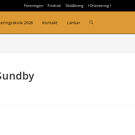
Föreningen
Friidrott
Skidåkning
I Orientering I
Slå
teringsskola 2026
Kontakt
Länkar
på/av
webbplatssökning
 Sundby