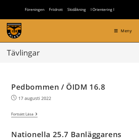
Hoppa
Föreningen
Friidrott
Skidåkning
I Orientering I
till
innehållet
Meny
Tävlingar
Pedbommen / ÖIDM 16.8
Inlägget
17 augusti 2022
publicerat:
Pedbommen
Fortsätt Läsa
/
ÖIDM
16.8
Nationella 25.7 Banläggarens