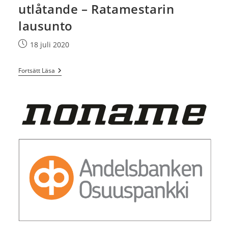
utlåtande – Ratamestarin
lausunto
Inlägget
18 juli 2020
publicerat:
Nationella
Fortsätt Läsa
25.7
Banläggarens
Utlåtande
–
Ratamestarin
Lausunto