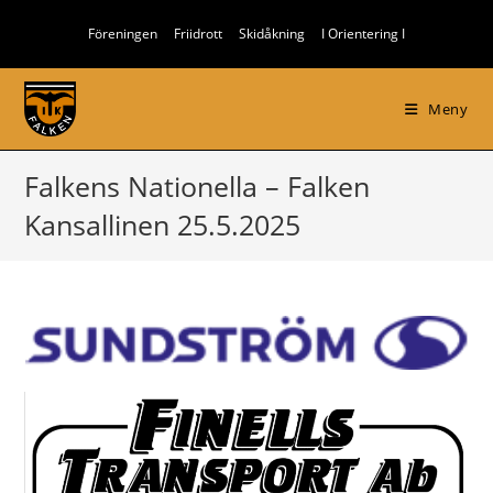
Hoppa
Föreningen
Friidrott
Skidåkning
I Orientering I
till
innehållet
Meny
Falkens Nationella – Falken
Kansallinen 25.5.2025