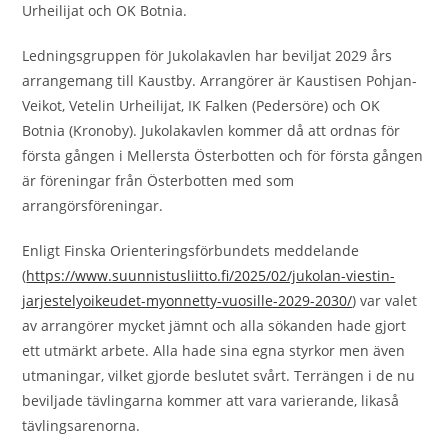
Urheilijat och OK Botnia.
Ledningsgruppen för Jukolakavlen har beviljat 2029 års
arrangemang till Kaustby. Arrangörer är Kaustisen Pohjan-
Veikot, Vetelin Urheilijat, IK Falken (Pedersöre) och OK
Botnia (Kronoby). Jukolakavlen kommer då att ordnas för
första gången i Mellersta Österbotten och för första gången
är föreningar från Österbotten med som
arrangörsföreningar.
Enligt Finska Orienteringsförbundets meddelande
(
https://www.suunnistusliitto.fi/2025/02/jukolan-viestin-
jarjestelyoikeudet-myonnetty-vuosille-2029-2030/
) var valet
av arrangörer mycket jämnt och alla sökanden hade gjort
ett utmärkt arbete. Alla hade sina egna styrkor men även
utmaningar, vilket gjorde beslutet svårt. Terrängen i de nu
beviljade tävlingarna kommer att vara varierande, likaså
tävlingsarenorna.