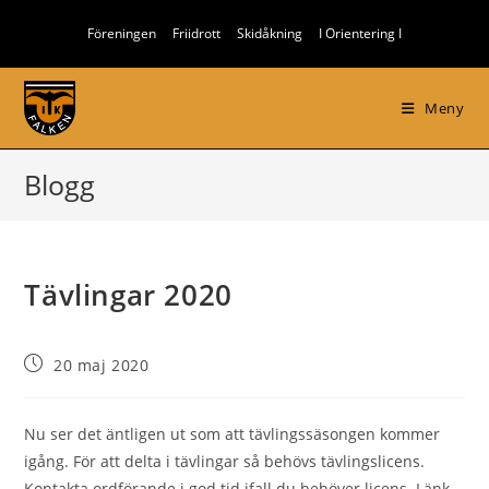
Hoppa
Föreningen
Friidrott
Skidåkning
I Orientering I
till
innehållet
Meny
Blogg
Tävlingar 2020
Inlägget
20 maj 2020
publicerat:
Nu ser det äntligen ut som att tävlingssäsongen kommer
igång. För att delta i tävlingar så behövs tävlingslicens.
Kontakta ordförande i god tid ifall du behöver licens. Länk