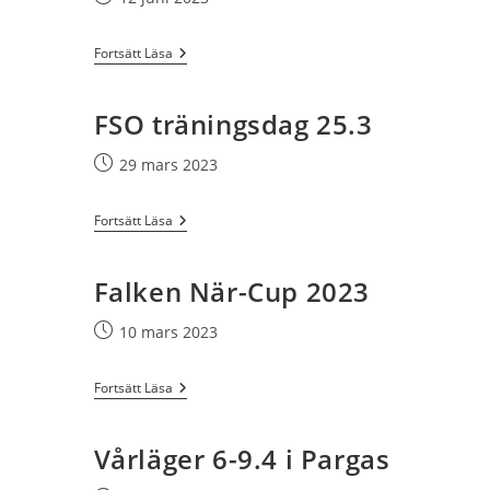
publicerat:
Ekorrstigsfinal
Fortsätt Läsa
20.6.2023
FSO träningsdag 25.3
Inlägget
29 mars 2023
publicerat:
FSO
Fortsätt Läsa
Träningsdag
25.3
Falken När-Cup 2023
Inlägget
10 mars 2023
publicerat:
Falken
Fortsätt Läsa
När-
Cup
2023
Vårläger 6-9.4 i Pargas