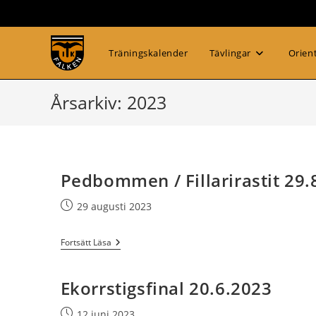
Hoppa
till
innehållet
Träningskalender
Tävlingar
Orien
Årsarkiv: 2023
Pedbommen / Fillarirastit 2
Inlägget
29 augusti 2023
publicerat:
Pedbommen
Fortsätt Läsa
/
Fillarirastit
29.8
Ekorrstigsfinal 20.6.2023
–
MTBO-
DM
Inlägget
12 juni 2023