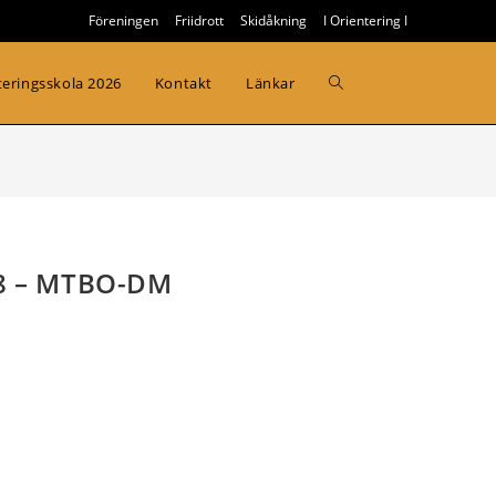
Föreningen
Friidrott
Skidåkning
I Orientering I
Slå
teringsskola 2026
Kontakt
Länkar
på/av
webbplatssökning
9.8 – MTBO-DM