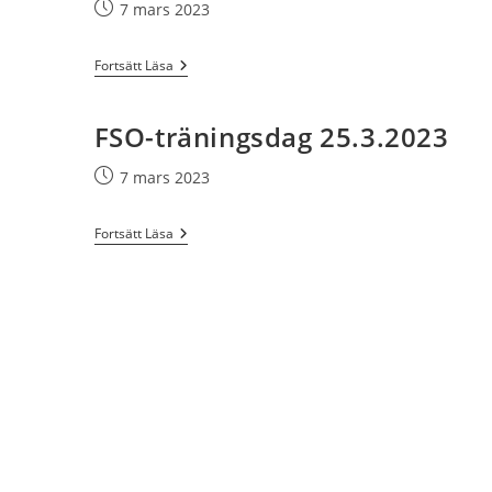
Inlägget
7 mars 2023
publicerat:
Vårläger
Fortsätt Läsa
6-
9.4
I
FSO-träningsdag 25.3.2023
Pargas
Inlägget
7 mars 2023
publicerat:
FSO-
Fortsätt Läsa
Träningsdag
25.3.2023