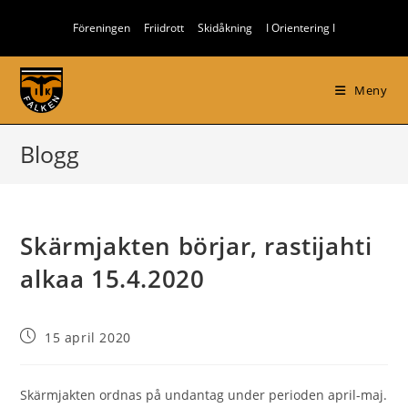
Hoppa
Föreningen
Friidrott
Skidåkning
I Orientering I
till
innehållet
Meny
Blogg
Skärmjakten börjar, rastijahti
alkaa 15.4.2020
Inlägget
15 april 2020
publicerat:
Skärmjakten ordnas på undantag under perioden april-maj.